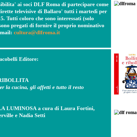
ssibilita' ai soci DLF Roma di partecipare come
irette televisive di Ballaro' tutti i martedì per
5. Tutti coloro che sono interessati (solo
ono pregati di fornire il proprio nominativo
email:
cultura@dlfroma.it
acobelli Editore:
RIBOLLITA
 la cucina, gli affetti e tutto il resto
 LUMINOSA a cura di Laura Fortini,
rville e Nadia Setti