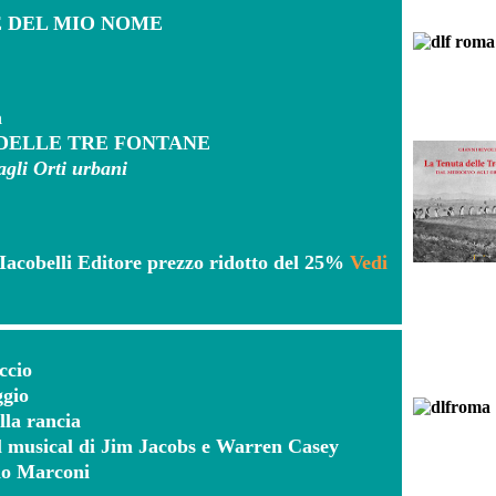
E DEL MIO NOME
a
DELLE TRE FONTANE
gli Orti urbani
ri Iacobelli Editore prezzo ridotto del 25%
Vedi
ccio
gio
la rancia
musical di Jim Jacobs e Warren Casey
rio Marconi