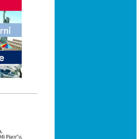
a,
"Mi Piace"
o,