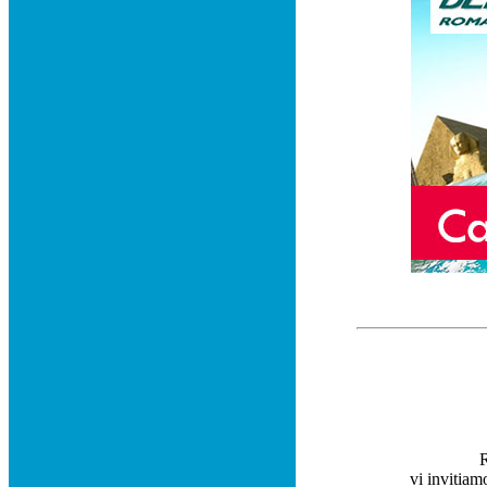
R
vi invitiam