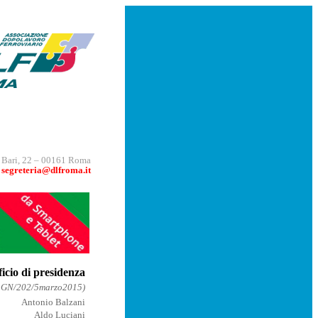
a Bari, 22 – 00161 Roma
segreteria@dlfroma.it
ficio di presidenza
a GN/202/5marzo2015)
Antonio Balzani
Aldo Luciani