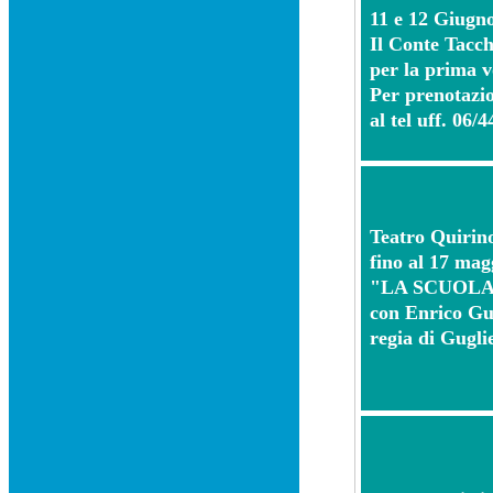
11 e 12 Giugn
Il Conte Tacch
per la prima vo
Per prenotazio
al tel uff. 06/
Teatro Quirin
fino al 17 mag
"LA SCUOLA
con Enrico Gu
regia di Gugl