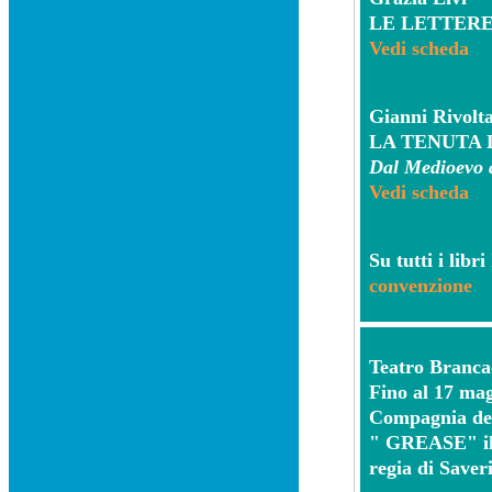
LE LETTER
Vedi scheda
Gianni Rivolt
LA TENUTA 
Dal Medioevo a
Vedi scheda
Su tutti i lib
convenzione
Teatro Branca
Fino al
17 mag
Compagnia del
" GREASE" il 
regia di Save