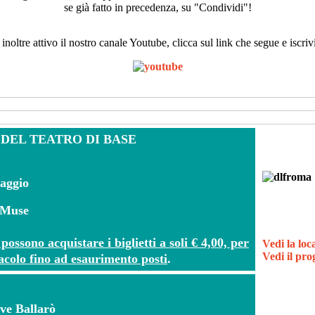
se già fatto in precedenza, su "Condividi"!
 inoltre attivo il nostro canale Youtube, clicca sul link che segue e iscrivi
DEL TEATRO DI BASE
maggio
e Muse
possono acquistare i biglietti a soli € 4,00, per
Vedi la lo
Vedi il p
tacolo fino ad esaurimento posti
.
ive Ballarò