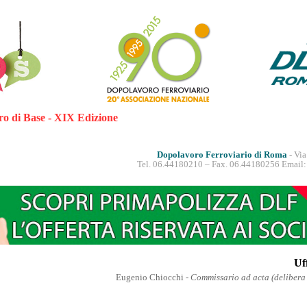
ro di Base - XIX Edizione
Dopolavoro Ferroviario di Roma
- Vi
Tel. 06.44180210 – Fax. 06.44180256 Email:
Uf
Eugenio Chiocchi -
Commissario ad acta (deliber