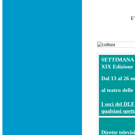
E'
SETTIMANA 
XIX Edizione
Dal 13 al 26 
al teatro dell
I soci del DLF 
qualsiasi spet
Dirette televis