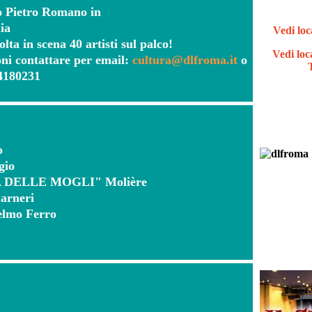
o Pietro Romano in
ia
Vedi lo
lta in scena 40 artisti sul palco!
Vedi loc
ni contattare per email:
cultura@dlfroma.it
o
44180231
o
gio
 DELLE MOGLI" Molière
arneri
ielmo Ferro