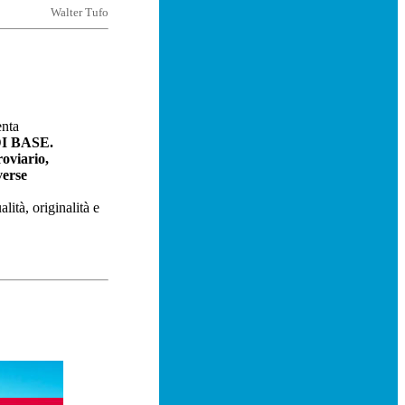
Walter Tufo
enta
DI BASE.
oviario,
verse
ità, originalità e