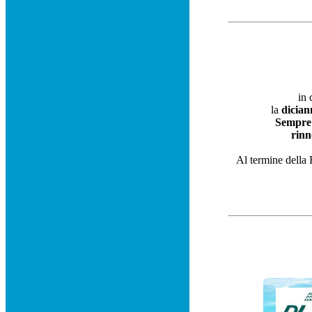
in 
la
dicia
Sempre 
rinn
Al termine della 