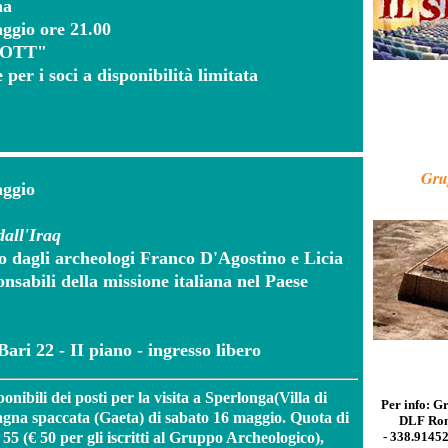
na
ggio ore 21.00
IOTT"
 per i soci a disponibilità limitata
Gru
aggio
dall'Iraq
o dagli archeologi Franco D'Agostino e Licia
sabili della missione italiana nel Paese
ari 22 - II piano - ingresso libero
onibili dei posti
per la visita a Sperlonga
(Villa di
Per info: G
agna spaccata
(Gaeta) di
sabato 16 maggio
. Quota di
DLF Rom
55 (€ 50 per gli iscritti al Gruppo Archeologico),
- 338.91452