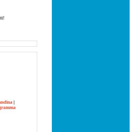
ti!
candina
|
rogramma