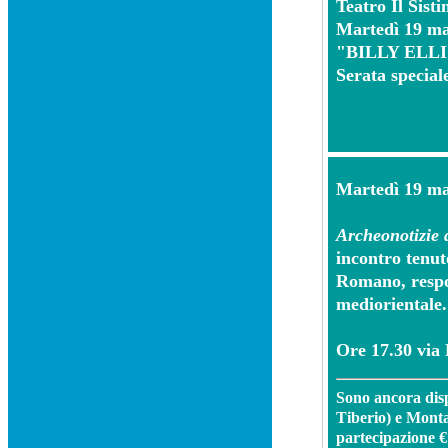
Teatro Il Sisti
Martedì 19 ma
"BILLY ELL
Serata speciale
M
artedì 19 m
Archeonotizie 
incontro tenut
Romano, respon
mediorientale.
Ore 17.30 via B
Sono ancora disp
Tiberio)
e Mont
partecipazione € 