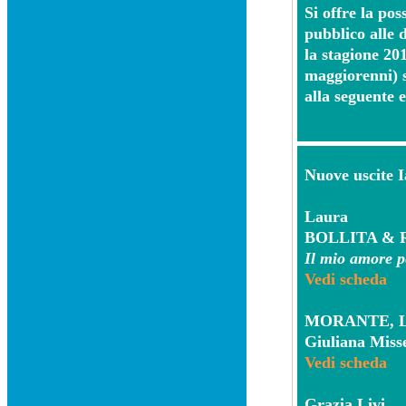
Si offre la po
pubblico alle d
la stagione 201
maggiorenni) s
alla seguente 
Nuove uscite I
Laura
BOLLITA & 
Il mio amore per
Vedi scheda
MORANTE, LA
Giuliana Misse
Vedi scheda
Grazia Livi