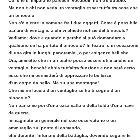
Col che si imparano parecchi vocaboli, non c'è dubbio.
Ma non è chi non veda un ventaglio esser tutt'altra cosa che
un binocolo.
Non c'è niente in comune fra i due oggetti. Come è possibile
parlare di ventaglio a chi vi chiede notizie del binocolo?
Vediamo: dove e quando e perché si può domandare a
qualcuno se ha portato il binocolo? In teatro, o in occasione
di una gita in luoghi panoramici, o per esigenze belliche.
Ora, ammetto che in un teatro possa essere utile anche un
ventaglio, benché abbia tutt'altra funzione e non sarà certo
esso che mi permetterà di apprezzare le bellezze
d'un corpo da ballo. Ma su una montagna!
Che me ne faccio d'un ventaglio se ho bisogno d'un
binocolo?
Non parliamo poi d'una casamatta o della tolda d'una nave
da guerra.
Immaginate un generale nel suo osservatorio o un
ammiraglio sul ponte di comando,
che durante l'infuriare della battaglia, dovendo seguire le