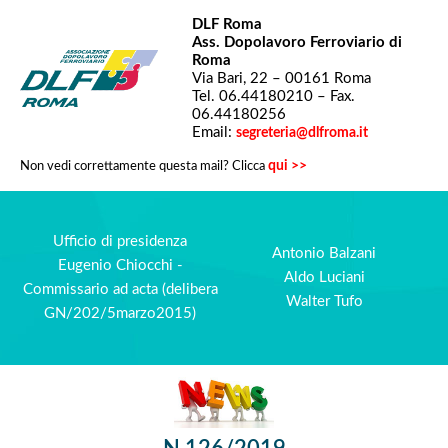
DLF Roma
Ass. Dopolavoro Ferroviario di
Roma
Via Bari, 22 – 00161 Roma
Tel. 06.44180210 – Fax.
06.44180256
Email:
segreteria@dlfroma.it
qui >>
Non vedi correttamente questa mail? Clicca
Ufficio di presidenza
Antonio Balzani
Eugenio Chiocchi -
Aldo Luciani
Commissario ad acta (delibera
Walter Tufo
GN/202/5marzo2015)