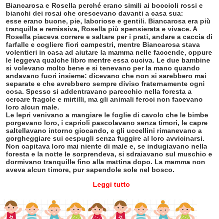
Biancarosa e Rosella perché erano simili ai boccioli rossi e
bianchi dei rosai che crescevano davanti a casa sua:
esse erano buone, pie, laboriose e gentili. Biancarosa era più
tranquilla e remissiva, Rosella più spensierata e vivace. A
Rosella piaceva correre e saltare per i prati, andare a caccia di
farfalle e cogliere fiori campestri, mentre Biancarosa stava
volentieri in casa ad aiutare la mamma nelle faccende, oppure
le leggeva qualche libro mentre essa cuciva. Le due bambine
si volevano molto bene e si tenevano per la mano quando
andavano fuori insieme: dicevano che non si sarebbero mai
separate e che avrebbero sempre diviso fraternamente ogni
cosa. Spesso si addentravano parecchio nella foresta a
cercare fragole e mirtilli, ma gli animali feroci non facevano
loro alcun male.
Le lepri venivano a mangiare le foglie di cavolo che le bimbe
porgevano loro, i caprioli pascolavano senza timori, le capre
saltellavano intorno giocando, e gli uccellini rimanevano a
gorgheggiare sui cespugli senza fuggire al loro avvicinarsi.
Non capitava loro mai niente di male e, se indugiavano nella
foresta e la notte le sorprendeva, si sdraiavano sul muschio e
dormivano tranquille fino alla mattina dopo. La mamma non
aveva alcun timore, pur sapendole sole nel bosco.
Leggi tutto