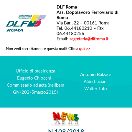
DLF Roma
Ass. Dopolavoro Ferroviario di
Roma
Via Bari, 22 – 00161 Roma
Tel. 06.44180210 – Fax.
06.44180256
Email:
segreteria@dlfroma.it
qui >>
Non vedi correttamente questa mail? Clicca
Ufficio di presidenza
Antonio Balzani
Eugenio Chiocchi -
Aldo Luciani
Commissario ad acta (delibera
Walter Tufo
GN/202/5marzo2015)