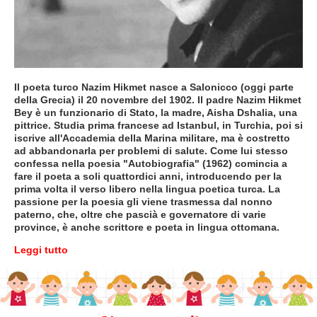
Il poeta turco Nazim Hikmet nasce a Salonicco (oggi parte
della Grecia) il 20 novembre del 1902. Il padre Nazim Hikmet
Bey è un funzionario di Stato, la madre, Aisha Dshalia, una
pittrice. Studia prima francese ad Istanbul, in Turchia, poi si
iscrive all'Accademia della Marina militare, ma è costretto
ad abbandonarla per problemi di salute. Come lui stesso
confessa nella poesia "Autobiografia" (1962) comincia a
fare il poeta a soli quattordici anni, introducendo per la
prima volta il verso libero nella lingua poetica turca. La
passione per la poesia gli viene trasmessa dal nonno
paterno, che, oltre che pascià e governatore di varie
province, è anche scrittore e poeta in lingua ottomana.
Leggi tutto