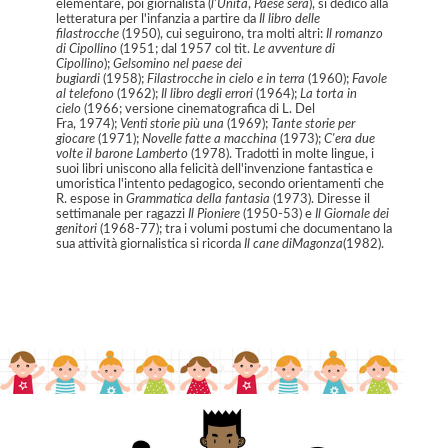
elementare, poi giornalista (
l'Unità
,
Paese sera
), si dedicò alla
letteratura per l'infanzia a partire da
Il libro delle
filastrocche
(1950), cui seguirono, tra molti altri:
Il romanzo
di Cipollino
(1951; dal 1957 col tit.
Le avventure di
Cipollino
);
Gelsomino nel paese dei
bugiardi
(1958);
Filastrocche in cielo e in terra
(1960);
Favole
al telefono
(1962);
Il libro degli errori
(1964);
La torta in
cielo
(1966; versione cinematografica di L. Del
Fra, 1974);
Venti storie più una
(1969);
Tante storie per
giocare
(1971);
Novelle fatte a macchina
(1973);
C'era due
volte il barone Lamberto
(1978). Tradotti in molte lingue, i
suoi libri uniscono alla felicità dell'invenzione fantastica e
umoristica l'intento pedagogico, secondo orientamenti che
R. espose in
Grammatica della fantasia
(1973). Diresse il
settimanale per ragazzi
Il Pioniere
(1950-53) e
Il Giornale dei
genitori
(1968-77); tra i volumi postumi che documentano la
sua attività giornalistica si ricorda
Il cane di
Magonza
(1982).