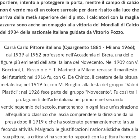
portiere, intento a proteggere la porta, mentre il campo di calcio
non è verde ma di un colore surreale per dare risalto alla luce che
arriva dalla metà superiore del dipinto. I calciatori con la maglia
azzurra sono anche un omaggio alla vittoria dei Mondiali di Calcio
del 1934 della nazionale italiana guidata da Vittorio Pozzo.
Carrà Carlo Pittore italiano (Quargnento 1881 - Milano 1966)
;
dal 1939 al 1952 professore nell'Accademia di Brera, una delle
figure più eminenti dell'arte italiana del Novecento. Nel 1909 con V.
Boccioni, L. Russolo e F. T. Marinetti a Milano redasse il manifesto
dei futuristi; nel 1916 fu, con G. De Chirico, il creatore della pittura
metafisica; nel 1919 fu, con M. Broglio, alla testa del gruppo "Valori
Plastici"; nel 1926 fece parte del gruppo "Novecento". Fu così tra i
protagonisti dell'arte italiana nel primo e nel secondo
venticinquennio del secolo, mantenendo in ogni fase un'aspirazione
all'equilibrio classico che lascia comprendere la direzione da lui
presa dopo il 1919 e che ha sostenuto permanentemente la sua
feconda attività. Malgrado le giustificazioni nazionalistiche date alla
sua pittura, la critica vi ha scoperto rapporti con la pittura francese