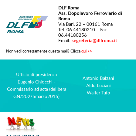
DLF Roma
Ass. Dopolavoro Ferroviario di
Roma
Via Bari, 22 – 00161 Roma
Tel. 06.44180210 – Fax.
06.44180256
Email:
segreteria@dlfroma.it
Non vedi correttamente questa mail? Clicca
qui >>
Ufficio di presidenza
Antonio Balzani
Eugenio Chiocchi -
Aldo Luciani
Commissario ad acta (delibera
Walter Tufo
GN/202/5marzo2015)