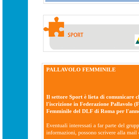
PALLAVOLO FEMMINILE
Il settore Sport è lieta di comunicare 
l'iscrizione in Federazione Pallavolo 
Femminile del DLF di Roma per l'anno
Eventuali interessati a far parte del gru
informazioni, possono scrivere alla mail 