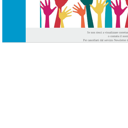
Se non riesci a visualizzare corrett
o contatta il nos
Per cancellarti dal servizio Newslette