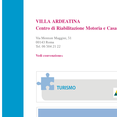
VILLA ARDEATINA
Centro di Riabilitazione Motoria e Casa
Via Mentore Maggini, 51
00143 Roma
Tel. 06 504 21 22
Vedi convenzione»