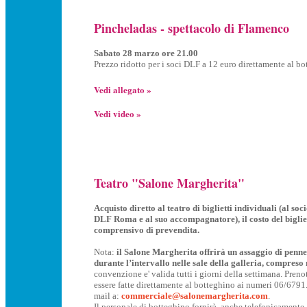
Pincheladas - spettacolo di Flamenco
Sabato 28 marzo ore 21.00
Prezzo ridotto per i soci DLF a 12 euro direttamente al b
Vedi allegato »
Vedi video »
Teatro "Salone Margherita"
Acquisto diretto al teatro di biglietti individuali (al soc
DLF Roma e al suo accompagnatore), il costo del bigliet
comprensivo di prevendita.
Nota:
il Salone Margherita offrirà un assaggio di penne
durante l’intervallo nelle sale della galleria, compreso n
convenzione e' valida tutti i giorni della settimana. Pren
essere fatte direttamente al botteghino ai numeri 06/679
mail a:
commerciale@salonemargherita.com
.
Il personale di botteghino fornirà, anche telefonicamente,