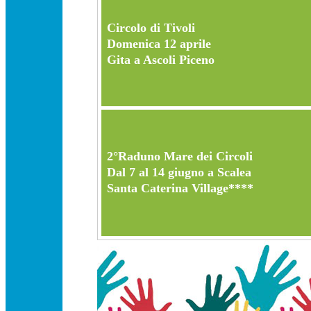
Circolo di Tivoli
Domenica 12 aprile
Gita a Ascoli Piceno
2°Raduno Mare dei Circoli
Dal 7 al 14 giugno a Scalea
Santa Caterina Village****