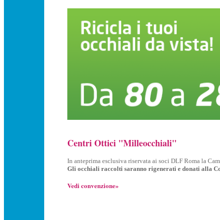
Centri Ottici "Milleocchiali"
In anteprima esclusiva riservata ai soci DLF Roma la
Gli occhiali raccolti saranno rigenerati e donati alla 
Vedi convenzione»