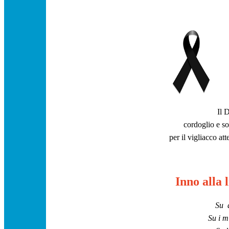
Il 
cordoglio e sol
per il vigliacco att
Inno alla 
Su q
Su i m