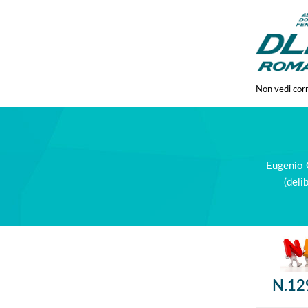
Non vedi cor
Eugenio 
(del
N.12