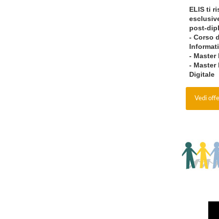
ELIS
ti r
esclusive
post-dip
- Corso 
Informati
- Master
- Master
Digitale
Vedi off