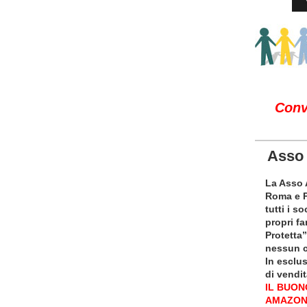
Conv
Asso 
La Asso 
Roma e Pr
tutti i s
propri fam
Protetta
nessun c
In esclus
di vendi
IL BUONO
AMAZON