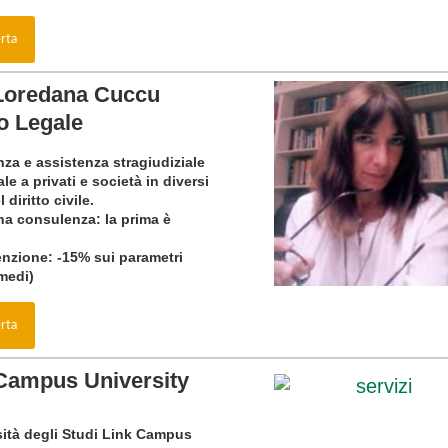
erta
Loredana Cuccu
o Legale
za e assistenza stragiudiziale
ale a privati e società in diversi
 diritto civile.
na consulenza: la prima è
nzione: -15% sui parametri
(medi)
erta
Campus University
sità degli Studi Link Campus