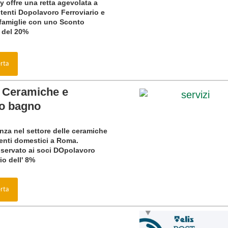
ty
offre una retta agevolata a
 utenti Dopolavoro Ferroviario e
o famiglie con uno
Sconto
o del 20%
erta
 Ceramiche e
o bagno
enza nel settore delle ceramiche
enti domestici a Roma.
iservato ai soci DOpolavoro
io dell' 8%
erta