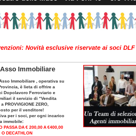
enzioni: Novità esclusive riservate ai soci DL
Asso Immobiliare
Asso Immobiliare , operativa su
ovincia, è lieta di offrire a
oci Dopolavoro Ferroviario e
iliari il servizio di “
Vendita
” a PROVVIGIONE ZERO,
osto per il venditore!
iva per i soci, per ogni incarico
ta immobile:
 PASSA DA € 200,00 A €400,00
 O DECATHLON