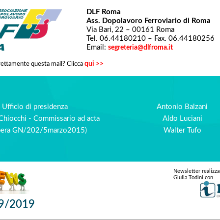
DLF Roma
Ass. Dopolavoro Ferroviario di Roma
Via Bari, 22 – 00161 Roma
Tel. 06.44180210 – Fax. 06.44180256
Email:
segreteria@dlfroma.it
qui >>
rettamente questa mail? Clicca
Ufficio di presidenza
Antonio Balzani
Chiocchi - Commissario ad acta
Aldo Luciani
ibera GN/202/5marzo2015)
Walter Tufo
Newsletter realizza
Giulia Todini con
9/2019