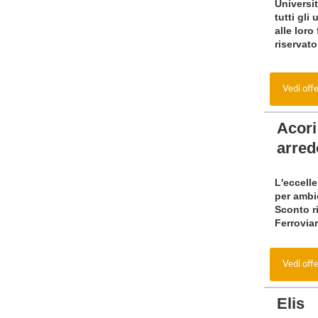
Universi
tutti gli
alle lor
riservat
Vedi off
Acori
arred
L'eccell
per ambi
Sconto r
Ferroviar
Vedi off
Elis