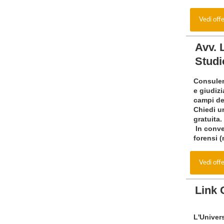
Vedi off
Avv. 
Studi
Consulen
e giudizi
campi del
Chiedi u
gratuita.
In conve
forensi 
Vedi off
Link 
L'Univer