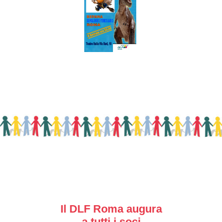
Il DLF Roma augura
a tutti i soci