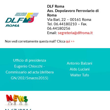
DLF Roma
Ass. Dopolavoro Ferroviario di
Roma
Via Bari, 22 – 00161 Roma
Tel. 06.44180210 – Fax.
06.44180256
Email:
segreteria@dlfroma.it
Non vedi correttamente questa mail? Clicca
qui >>
Ufficio di presidenza
Antonio Balzani
Eugenio Chiocchi -
Aldo Luciani
Commissario ad acta (delibera
Walter Tufo
GN/202/5marzo2015)