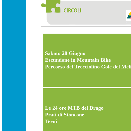
Sabato 28 Giugno
Escursione in Mountain Bike
Percorso del Trecciolino Gole del Mel
Le 24 ore MTB del Drago
Prati di Stoncone
Terni