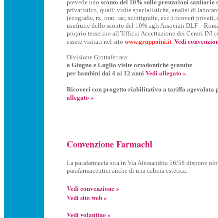
prevede uno
sconto del 10% sulle prestazioni sanitarie
privatistico, quali: visite specialistiche, analisi di labora
(ecografie, rx, rmn, tac, scintigrafie, ecc.) ricoveri privati,
usufruire dello sconto del 10% agli Associati DLF – Roma 
proprio tesserino all’Ufficio Accettazione dei Centri INI
Vedi convenzion
essere visitati nel sito
www.gruppoini.it
.
Divisione Grottaferrata:
a Giugno e Luglio visite ortodontiche gratuite
Vedi allegato »
per bambini dai 4 ai 12 anni
Ricoveri con progetto riabilitativo a tariffa agevolata 
allegato »
Convenzione Farmachl
La parafarmacia sita in Via Alessandria 56/58 dispone oltr
parafarmaceutici anche di una cabina estetica.
Vedi convenzione »
Vedi sito web »
Vedi volantino »