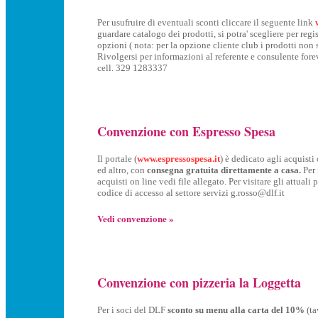
Per usufruire di eventuali sconti cliccare il seguente link
guardare catalogo dei prodotti, si potra' scegliere per regis
opzioni ( nota: per la opzione cliente club i prodotti non 
Rivolgersi per informazioni al referente e consulente for
cell. 329 1283337
Convenzione con Espresso Spesa
Il portale (
www.espressospesa.it
) è dedicato agli acquisti
ed altro, con
consegna gratuita direttamente a casa.
Per 
acquisti on line vedi file allegato. Per visitare gli attuali 
codice di accesso al settore servizi g.rosso@dlf.it
Vedi convenzione »
Convenzione con pizzeria la Loggetta
Per i soci del DLF
sconto su menu alla carta del 10%
(ta