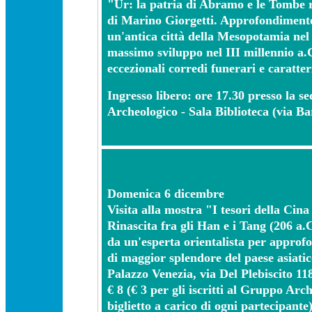
"Ur: la patria di Abramo e le Tombe r
di Marino Giorgetti. Approfondiment
un'antica città della Mesopotamia nel
massimo sviluppo nel III millennio a.C
eccezionali corredi funerari e caratter
Ingresso libero: ore 17.30 presso la s
Archeologico - Sala Biblioteca (via Bar
Domenica 6 dicembre
Visita alla mostra "I tesori della Cina
Rinascita fra gli Han e i Tang (206 a.C
da un'esperta orientalista per approf
di maggior splendore del paese asiatic
Palazzo Venezia, via Del Plebiscito 118
€ 8 (€ 3 per gli iscritti al Gruppo Arc
biglietto a carico di ogni partecipante