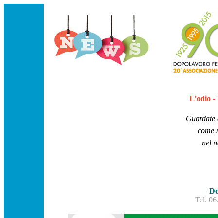
L’odio 
Guardate c
come s
nel n
Do
Tel. 0