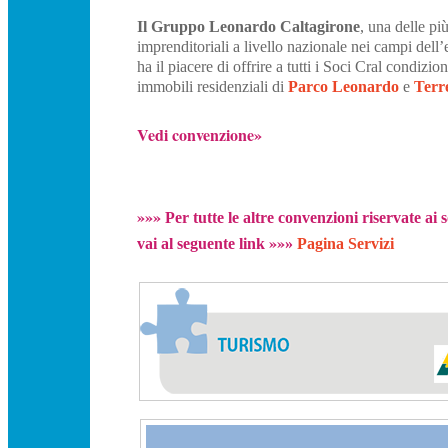
Il Gruppo Leonardo Caltagirone
, una delle pi
imprenditoriali a livello nazionale nei campi dell’e
ha il piacere di offrire a tutti i Soci Cral condizion
immobili residenziali di
Parco Leonardo
e
Terre
Vedi convenzione»
»
»
»
Per tutte le altre convenzioni riservate ai s
»
»
vai al seguente link
»
Pagina Servizi