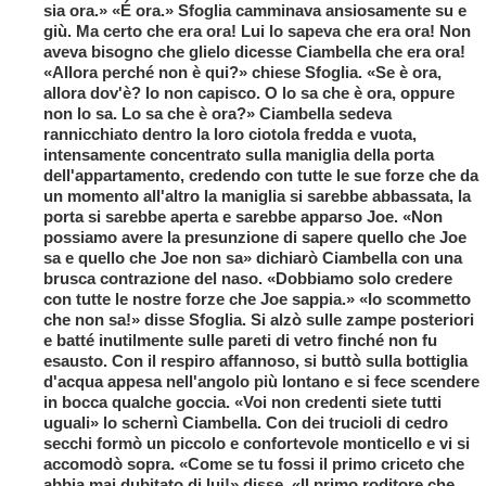
sia ora.» «É ora.» Sfoglia camminava ansiosamente su e
giù. Ma certo che era ora! Lui lo sapeva che era ora! Non
aveva bisogno che glielo dicesse Ciambella che era ora!
«Allora perché non è qui?» chiese Sfoglia. «Se è ora,
allora dov'è? Io non capisco. O lo sa che è ora, oppure
non lo sa. Lo sa che è ora?» Ciambella sedeva
rannicchiato dentro la loro ciotola fredda e vuota,
intensamente concentrato sulla maniglia della porta
dell'appartamento, credendo con tutte le sue forze che da
un momento all'altro la maniglia si sarebbe abbassata, la
porta si sarebbe aperta e sarebbe apparso Joe. «Non
possiamo avere la presunzione di sapere quello che Joe
sa e quello che Joe non sa» dichiarò Ciambella con una
brusca contrazione del naso. «Dobbiamo solo credere
con tutte le nostre forze che Joe sappia.» «Io scommetto
che non sa!» disse Sfoglia. Si alzò sulle zampe posteriori
e batté inutilmente sulle pareti di vetro finché non fu
esausto. Con il respiro affannoso, si buttò sulla bottiglia
d'acqua appesa nell'angolo più lontano e si fece scendere
in bocca qualche goccia. «Voi non credenti siete tutti
uguali» lo schernì Ciambella. Con dei trucioli di cedro
secchi formò un piccolo e confortevole monticello e vi si
accomodò sopra. «Come se tu fossi il primo criceto che
abbia mai dubitato di lui!» disse. «Il primo roditore che