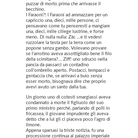
puzzar di morto prima che arrivasse il
becchino.
I Faraoni?! I Faraoni ad ammazzare per un
capriccio una, dieci, mille persone, ci
pensavano come tu penseresti a mangiare
una, dieci, mille ciliege lustrine, e forse
meno. Di nulla nulla: Zàc ...e ti vedevi
ruzzolare la testa per la terra come un
popone senza gambo. Volevano provare
se l'arrotino aveva assottigliato bene il filo
della scimitarra?... Ziff! uno sdrucio nella
pancia da passarci un contadino
coll'ombrello aperto. Postacci, tempacci e
gentaccia che, se arrivavi a buio senza
esser morto, bisognava dire che proprio
avevi avuto un santo dalla tua.
Un giorno uno di cotesti smargiassi aveva
condannato a morte il figliuolo del suo
primo ministro perché, parlando di polli in
fricassea, il giovane imprudente gli aveva
detto che a lui gli ci piaceva poco l'agro di
limone.
Appena sparsasi la triste notizia, fu una
processione continua al palazzo imperiale