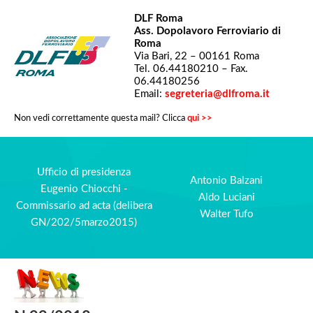
DLF Roma
Ass. Dopolavoro Ferroviario di
Roma
Via Bari, 22 – 00161 Roma
Tel. 06.44180210 – Fax.
06.44180256
Email:
segreteria@dlfroma.it
Non vedi correttamente questa mail? Clicca
qui >>
Ufficio di presidenza
Antonio Balzani
Eugenio Chiocchi -
Aldo Luciani
Commissario ad acta (delibera
Walter Tufo
GN/202/5marzo2015)