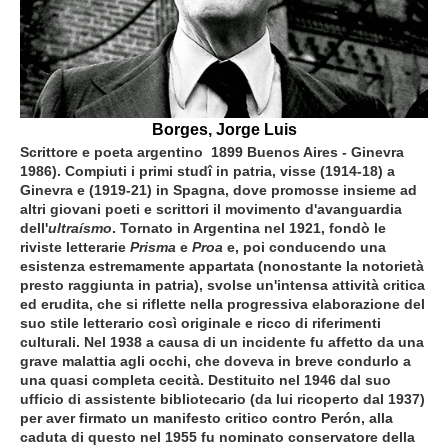
Borges, Jorge Luis
Scrittore e poeta argentino 1899 Buenos Aires - Ginevra
1986). Compiuti i primi studî in patria, visse (1914-18) a
Ginevra e (1919-21) in Spagna, dove promosse insieme ad
altri giovani poeti e scrittori il movimento d'avanguardia
dell'
ultraísmo
. Tornato in Argentina nel 1921, fondò le
riviste letterarie
Prisma
e
Proa
e, poi conducendo una
esistenza estremamente appartata (nonostante la notorietà
presto raggiunta in patria), svolse un'intensa attività critica
ed erudita, che si riflette nella progressiva elaborazione del
suo stile letterario così originale e ricco di riferimenti
culturali. Nel 1938 a causa di un incidente fu affetto da una
grave malattia agli occhi, che doveva in breve condurlo a
una quasi completa cecità. Destituito nel 1946 dal suo
ufficio di assistente bibliotecario (da lui ricoperto dal 1937)
per aver firmato un manifesto critico contro Perón, alla
caduta di questo nel 1955 fu nominato conservatore della