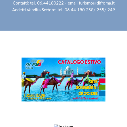
Contatti: tel. 06.44180222 - email turismo@dlfroma.it
Addetti Vendita Settore: tel. 06 44 180 258/ 255/ 249