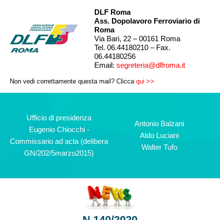
DLF Roma
Ass. Dopolavoro Ferroviario di
Roma
Via Bari, 22 – 00161 Roma
Tel. 06.44180210 – Fax.
06.44180256
Email:
segreteria@dlfroma.it
Non vedi correttamente questa mail? Clicca
qui >>
Ufficio di presidenza
Antonio Balzani
Eugenio Chiocchi -
Aldo Luciani
Commissario ad acta (delibera
Walter Tufo
GN/202/5marzo2015)
N.140/2020