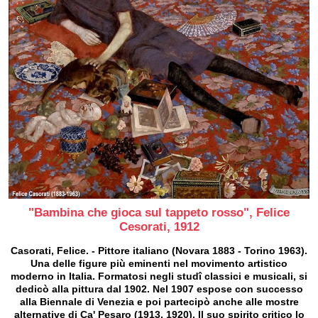
"Bambina che gioca sul tappeto rosso", Felice
Cesorati, 1912
Casorati, Felice. - Pittore italiano (Novara 1883 - Torino 1963).
Una delle figure più eminenti nel movimento artistico
moderno in Italia. Formatosi negli studî classici e musicali, si
dedicò alla pittura dal 1902. Nel 1907 espose con successo
alla Biennale di Venezia e poi partecipò anche alle mostre
alternative di Ca' Pesaro (1913, 1920). Il suo spirito critico lo