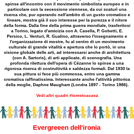
spinse all'incontro con il movimento simbolista europeo e in
particolare con la secessione viennese, da cui scaturì una
ricerca che, pur operando nell'ambito di un gusto cromatico e
lineare, mostra già il suo interesse per la purezza e il nitore
della forma. Dalla fine della prima guerra mondiale, trasferitosi
a Torino, legato d'amicizia con A. Casella, P. Gobetti, E.
Persico, L. Venturi, R. Gualino, attraverso l'insegnamento e
l'organizzazione di mostre, fu al centro di un movimento
culturale di grande vitalità e apertura che lo portò, in una
visione globale delle arti, ad interessarsi anche di architettura
(con A. Sartoris), di arti applicate, di scenografia. Una
profonda rilettura dell'opera di Cézanne lo spinse a una
rigorosa ricerca di costruttività e saldezza formali. Dal 1930 la
sua pittura si fece più commossa, entro una gamma
cromatica raffinatissima. Interessante anche l'attività pittorica
della moglie, Daphne Maugham (Londra 1897 - Torino 1986).
Vedi altri quadri #iorestoacasa
Evergreeen dell'ironia