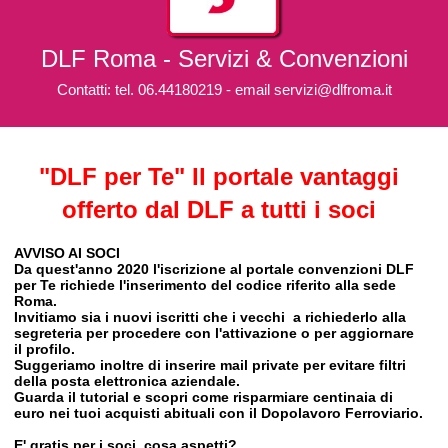
DLF Roma - Servizi & Convenzioni
Contatti: tel. 06.44180219 - email servizi@dlfroma.it
"DLF per Te" Il portale vantaggi
offerto dal DLF a tutti i soci
AVVISO AI SOCI
Da quest'anno 2020 l'iscrizione al portale convenzioni DLF
per Te richiede l'inserimento del codice riferito alla sede
Roma.
Invitiamo sia i nuovi iscritti che i vecchi a richiederlo alla
segreteria per procedere con l'attivazione o per aggiornare
il profilo.
Suggeriamo inoltre di inserire mail private per evitare filtri
della posta elettronica aziendale.
Guarda il tutorial e scopri come
risparmiare centinaia di
euro nei tuoi acquisti abituali
con il Dopolavoro Ferroviario.
E' gratis per i soci, cosa aspetti?