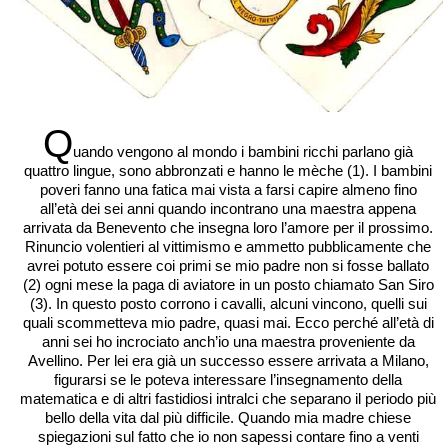
Q
uando vengono al mondo i bambini ricchi parlano già
quattro lingue, sono abbronzati e hanno le mèche (1). I bambini
poveri fanno una fatica mai vista a farsi capire almeno fino
all’età dei sei anni quando incontrano una maestra appena
arrivata da Benevento che insegna loro l’amore per il prossimo.
Rinuncio volentieri al vittimismo e ammetto pubblicamente che
avrei potuto essere coi primi se mio padre non si fosse ballato
(2) ogni mese la paga di aviatore in un posto chiamato San Siro
(3). In questo posto corrono i cavalli, alcuni vincono, quelli sui
quali scommetteva mio padre, quasi mai. Ecco perché all’età di
anni sei ho incrociato anch’io una maestra proveniente da
Avellino. Per lei era già un successo essere arrivata a Milano,
figurarsi se le poteva interessare l’insegnamento della
matematica e di altri fastidiosi intralci che separano il periodo più
bello della vita dal più difficile. Quando mia madre chiese
spiegazioni sul fatto che io non sapessi contare fino a venti