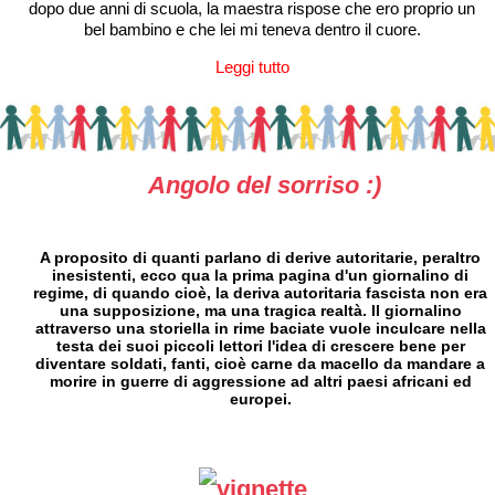
dopo due anni di scuola, la maestra rispose che ero proprio un
bel bambino e che lei mi teneva dentro il cuore.
Leggi tutto
Angolo del sorriso :)
A proposito di quanti parlano di derive autoritarie, peraltro
inesistenti, ecco qua la prima pagina d'un giornalino di
regime, di quando cioè, la deriva autoritaria fascista non era
una supposizione, ma una tragica realtà. Il giornalino
attraverso una storiella in rime baciate vuole inculcare nella
testa dei suoi piccoli lettori l'idea di crescere bene per
diventare soldati, fanti, cioè carne da macello da mandare a
morire in guerre di aggressione ad altri paesi africani ed
europei.