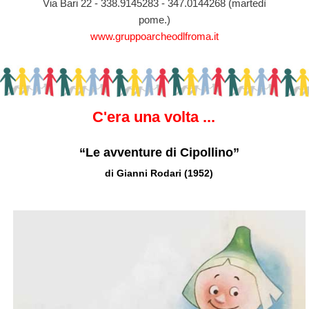
Via Bari 22 - 338.9145283 - 347.0144268 (martedì
pome.)
www.gruppoarcheodlfroma.it
C'era una volta ...
“Le avventure di Cipollino”
di Gianni Rodari (1952)