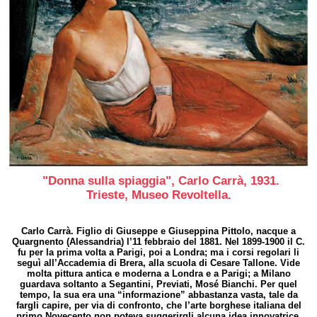
"Donna sulla spiaggia",
Carlo Carrà, 1931.
Trieste, Museo Revoltella.
Carlo Carrà. Figlio di Giuseppe e Giuseppina Pittolo, nacque a
Quargnento (Alessandria) l’11 febbraio del 1881. Nel 1899-1900 il C.
fu per la prima volta a Parigi, poi a Londra; ma i corsi regolari li
seguì all’Accademia di Brera, alla scuola di Cesare Tallone. Vide
molta pittura antica e moderna a Londra e a Parigi; a Milano
guardava soltanto a Segantini, Previati, Mosé Bianchi. Per quel
tempo, la sua era una “informazione” abbastanza vasta, tale da
fargli capire, per via di confronto, che l’arte borghese italiana del
primo Novecento non poteva suggerirgli alcuna idea innovatrice.