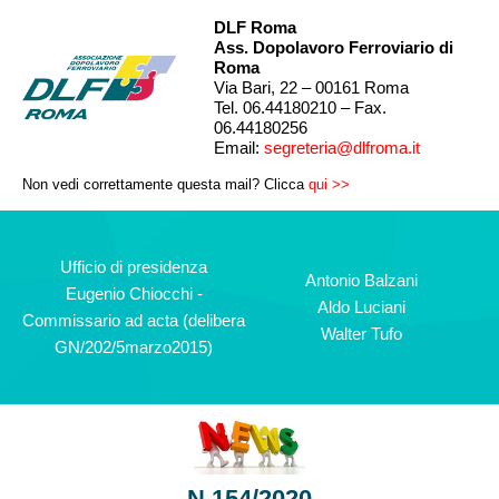
DLF Roma
Ass. Dopolavoro Ferroviario di
Roma
Via Bari, 22 – 00161 Roma
Tel. 06.44180210 – Fax.
06.44180256
Email:
segreteria@dlfroma.it
Non vedi correttamente questa mail? Clicca
qui >>
Ufficio di presidenza
Antonio Balzani
Eugenio Chiocchi -
Aldo Luciani
Commissario ad acta (delibera
Walter Tufo
GN/202/5marzo2015)
N.154/2020