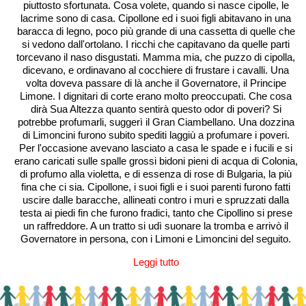
piuttosto sfortunata. Cosa volete, quando si nasce cipolle, le
lacrime sono di casa. Cipollone ed i suoi figli abitavano in una
baracca di legno, poco più grande di una cassetta di quelle che
si vedono dall'ortolano. I ricchi che capitavano da quelle parti
torcevano il naso disgustati. Mamma mia, che puzzo di cipolla,
dicevano, e ordinavano al cocchiere di frustare i cavalli. Una
volta doveva passare di là anche il Governatore, il Principe
Limone. I dignitari di corte erano molto preoccupati. Che cosa
dirà Sua Altezza quanto sentirà questo odor di poveri? Si
potrebbe profumarli, suggerì il Gran Ciambellano. Una dozzina
di Limoncini furono subito spediti laggiù a profumare i poveri.
Per l'occasione avevano lasciato a casa le spade e i fucili e si
erano caricati sulle spalle grossi bidoni pieni di acqua di Colonia,
di profumo alla violetta, e di essenza di rose di Bulgaria, la più
fina che ci sia. Cipollone, i suoi figli e i suoi parenti furono fatti
uscire dalle baracche, allineati contro i muri e spruzzati dalla
testa ai piedi fin che furono fradici, tanto che Cipollino si prese
un raffreddore. A un tratto si udì suonare la tromba e arrivò il
Governatore in persona, con i Limoni e Limoncini del seguito.
Leggi tutto