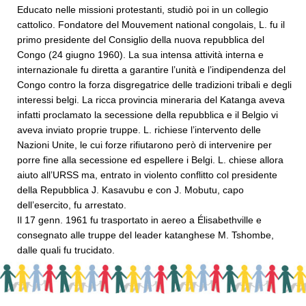
Educato nelle missioni protestanti, studiò poi in un collegio
cattolico. Fondatore del Mouvement national congolais, L. fu il
primo presidente del Consiglio della nuova repubblica del
Congo (24 giugno 1960). La sua intensa attività interna e
internazionale fu diretta a garantire l’unità e l’indipendenza del
Congo contro la forza disgregatrice delle tradizioni tribali e degli
interessi belgi. La ricca provincia mineraria del Katanga aveva
infatti proclamato la secessione della repubblica e il Belgio vi
aveva inviato proprie truppe. L. richiese l’intervento delle
Nazioni Unite, le cui forze rifiutarono però di intervenire per
porre fine alla secessione ed espellere i Belgi. L. chiese allora
aiuto all’URSS ma, entrato in violento conflitto col presidente
della Repubblica J. Kasavubu e con J. Mobutu, capo
dell’esercito, fu arrestato.
Il 17 genn. 1961 fu trasportato in aereo a Élisabethville e
consegnato alle truppe del leader katanghese M. Tshombe,
dalle quali fu trucidato.