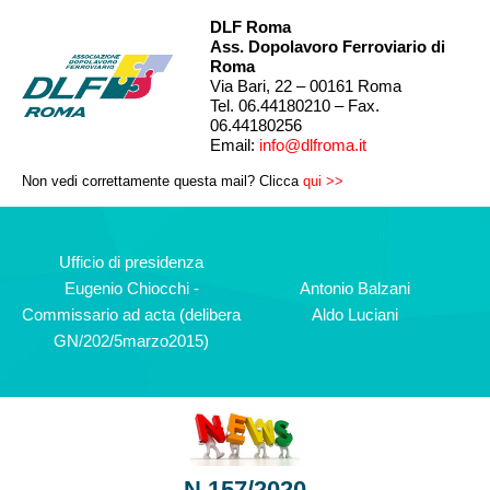
DLF Roma
Ass. Dopolavoro Ferroviario di
Roma
Via Bari, 22 – 00161 Roma
Tel. 06.44180210 – Fax.
06.44180256
Email:
info@dlfroma.it
Non vedi correttamente questa mail? Clicca
qui >>
Ufficio di presidenza
Eugenio Chiocchi -
Antonio Balzani
Commissario ad acta (delibera
Aldo Luciani
GN/202/5marzo2015)
N.157/2020