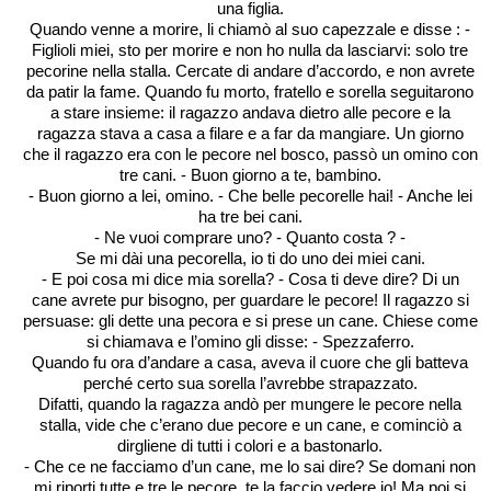
una figlia.
Quando venne a morire, li chiamò al suo capezzale e disse : -
Figlioli miei, sto per morire e non ho nulla da lasciarvi: solo tre
pecorine nella stalla. Cercate di andare d’accordo, e non avrete
da patir la fame. Quando fu morto, fratello e sorella seguitarono
a stare insieme: il ragazzo andava dietro alle pecore e la
ragazza stava a casa a filare e a far da mangiare. Un giorno
che il ragazzo era con le pecore nel bosco, passò un omino con
tre cani. - Buon giorno a te, bambino.
- Buon giorno a lei, omino. - Che belle pecorelle hai! - Anche lei
ha tre bei cani.
- Ne vuoi comprare uno? - Quanto costa ? -
Se mi dài una pecorella, io ti do uno dei miei cani.
- E poi cosa mi dice mia sorella? - Cosa ti deve dire? Di un
cane avrete pur bisogno, per guardare le pecore! Il ragazzo si
persuase: gli dette una pecora e si prese un cane. Chiese come
si chiamava e l’omino gli disse: - Spezzaferro.
Quando fu ora d’andare a casa, aveva il cuore che gli batteva
perché certo sua sorella l’avrebbe strapazzato.
Difatti, quando la ragazza andò per mungere le pecore nella
stalla, vide che c’erano due pecore e un cane, e cominciò a
dirgliene di tutti i colori e a bastonarlo.
- Che ce ne facciamo d’un cane, me lo sai dire? Se domani non
mi riporti tutte e tre le pecore, te la faccio vedere io! Ma poi si