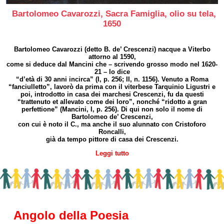
Bartolomeo Cavarozzi, Sacra Famiglia, olio su tela,
1650
Bartolomeo Cavarozzi (detto B. de’ Crescenzi) nacque a Viterbo
attorno al 1590,
come si deduce dal Mancini che – scrivendo grosso modo nel 1620-
21 – lo dice
“d’età di 30 anni incirca” (I, p. 256; II, n. 1156). Venuto a Roma
“fanciulletto”, lavorò da prima con il viterbese Tarquinio Ligustri e
poi, introdotto in casa dei marchesi Crescenzi, fu da questi
“trattenuto et allevato come dei loro”, nonché “ridotto a gran
perfettione” (Mancini, I, p. 256). Di qui non solo il nome di
Bartolomeo de’ Crescenzi,
con cui è noto il C., ma anche il suo alunnato con Cristoforo
Roncalli,
già da tempo pittore di casa dei Crescenzi.
Leggi tutto
Angolo della Poesia