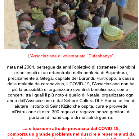
L
'Associazione di volontariato “Dufashanye",
nata nel 2004, persegue da anni l'obiettivo di sostenere i bambini
orfani ospiti di un orfanotrofio nella periferia di Bujumbura,
precisamente a Gitega, capitale del Burundi. Purtroppo, a causa
della malattia da coronavirus, il COVID-19, l'Associazione non ha
più la possibilità di organizzare eventi di beneficenza, come i
concerti, tra i quali il più noto è quello di Natale, organizzato ogni
anno dall’Associazione e dal Settore Cultura DLF Roma, al fine di
aiutare l'istituto di Saint Kizito che ospita, cura e provvede
all'istruzione di oltre 300 ragazzi e ragazze senza genitori, di
portatori di handicap e di mutilati di guerra.
La situazione attuale provocata dal COVID-19,
comporta un grande problema nel riuscire a reperire aiuti da